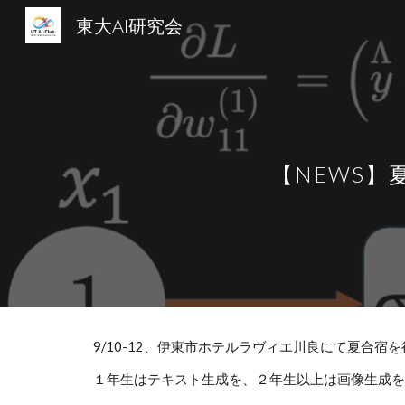
東大AI研究会
Sk
【NEWS
9/10-12、伊東市ホテルラヴィエ川良にて夏合宿
１年生はテキスト生成を、２年生以上は画像生成を